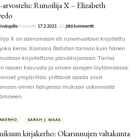
a-arvostelu: Runoilija X – Elizabeth
vedo
artikkeliin
ivukujalla
Päivitetty
17.2.2021
Jätä kommentti
Kirja-
lija X on säeromaani eli runomuotoon kirjoitettu
arvostelu:
Runoilija
, joka keroo Xiomara Batistan tarinan kuin hänen
X
uotoon kirjoitettuna päiväkirjanaan. Tarina
–
Elizabeth
n naisen kasvusta ja omien sanojen löytämisessä,
Acevedo
hmiset ympärilläsi yrittävät saada sinut
amaan omien halujensa mukaan uskonnosta
tämiseen.
JAKERHO
SARAH J. MAAS
ikuun kirjakerho: Okaruusujen valtakunta