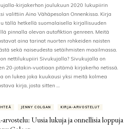
ujalla-kirjakerhon joulukuun 2020 lukupiirin
kirjakerho:
Onnenkissa
ksi valittiin Aino Vähäpesolan Onnenkissa. Kirja
–
u tällä hetkellä suomalaisella kirjallisuuden
Aino
Vähäpesola
llä pinnalla olevan autofiktion genreen. Meitä
ostavat aina tarinat nuorten rohkeiden naisten
stä sekä naiseudesta setäihmisten maailmassa.
on nettilukupiiri Sivukujalla? Sivukujalla on
n 20-jotakin-vuotiaan pitämä kirjakerho netissä.
a on lukea joka kuukausi yksi meitä kolmea
stava kirja, josta sitten …
ÄHTEÄ
JENNY COLGAN
KIRJA-ARVOSTELUT
a-arvostelu: Uusia lukuja ja onnellisia loppuja