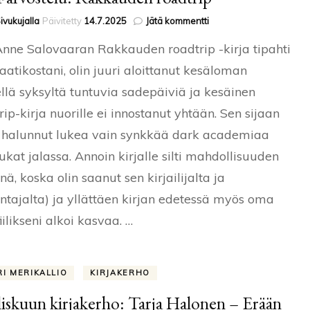
artikkeliin
ivukujalla
Päivitetty
14.7.2025
Jätä kommentti
Kirja-
nne Salovaaran Rakkauden roadtrip -kirja tipahti
arvostelu:
Rakkauden
laatikostani, olin juuri aloittanut kesäloman
roadtrip
llä syksyltä tuntuvia sadepäiviä ja kesäinen
rip-kirja nuorille ei innostanut yhtään. Sen sijaan
n halunnut lukea vain synkkää dark academiaa
sukat jalassa. Annoin kirjalle silti mahdollisuuden
nnä, koska olin saanut sen kirjailijalta ja
ntajalta) ja yllättäen kirjan edetessä myös oma
iilikseni alkoi kasvaa. …
RI MERIKALLIO
KIRJAKERHO
iskuun kirjakerho: Tarja Halonen – Erään