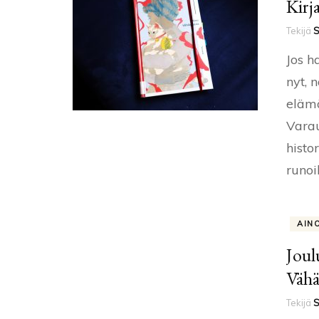
Kirj
Tekijä
S
Jos h
nyt, 
elämä
Varau
histo
runoil
AIN
Joul
Vähä
Tekijä
S