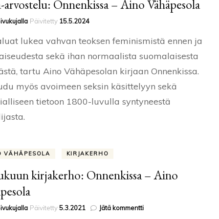
a-arvostelu: Onnenkissa – Aino Vähäpesola
ivukujalla
Päivitetty
15.5.2024
aluat lukea vahvan teoksen feminismistä ennen ja
naiseudesta sekä ihan normaalista suomalaisesta
stä, tartu Aino Vähäpesolan kirjaan Onnenkissa.
du myös avoimeen seksin käsittelyyn sekä
rialliseen tietoon 1800-luvulla syntyneestä
ijasta.
O VÄHÄPESOLA
KIRJAKERHO
ukuun kirjakerho: Onnenkissa – Aino
pesola
artikkeliin
ivukujalla
Päivitetty
5.3.2021
Jätä kommentti
Joulukuun