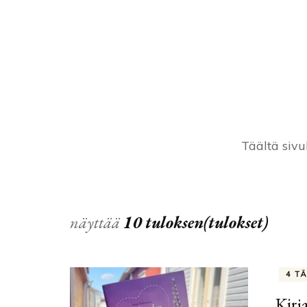
Täältä sivul
näyttää
10 tuloksen(tulokset)
4 T
Kirj