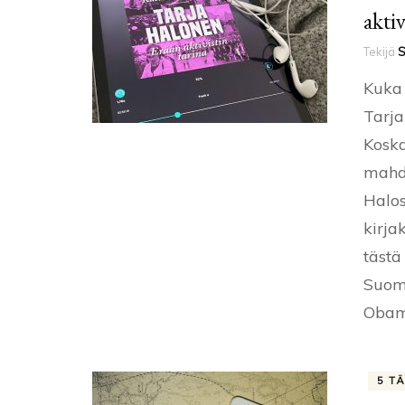
aktiv
Tekijä
S
Kuka 
Tarja
Koska
mahdo
Halos
kirja
tästä
Suome
Obam
5 T