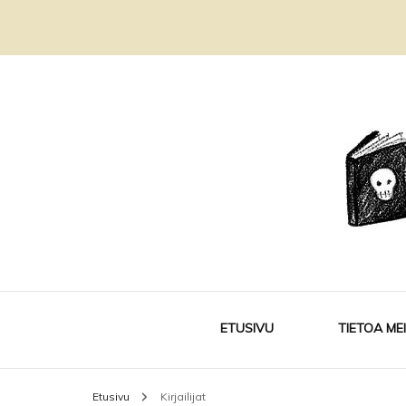
Kirjablogi ja kirjakerho
Sivukujalla
ETUSIVU
TIETOA ME
Etusivu
Kirjailijat