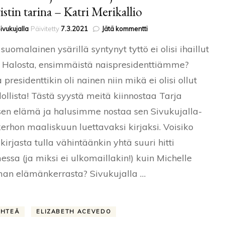
istin tarina – Katri Merikallio
artikkeliin
ivukujalla
Päivitetty
7.3.2021
Jätä kommentti
Maaliskuun
suomalainen ysärillä syntynyt tyttö ei olisi ihaillut
kirjakerho:
Tarja
 Halosta, ensimmäistä naispresidenttiämme?
Halonen
 presidenttikin oli nainen niin mikä ei olisi ollut
–
Erään
llista! Tästä syystä meitä kiinnostaa Tarja
aktivistin
tarina
en elämä ja halusimme nostaa sen Sivukujalla-
–
kerhon maaliskuun luettavaksi kirjaksi. Voisiko
Katri
Merikallio
 kirjasta tulla vähintäänkin yhtä suuri hitti
ssa (ja miksi ei ulkomaillakin!) kuin Michelle
an elämänkerrasta? Sivukujalla …
ÄHTEÄ
ELIZABETH ACEVEDO