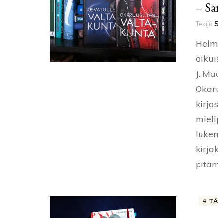
– Sa
Tekijä
S
Helmi
aikui
J. Ma
Okaru
kirja
mieli
luken
kirja
pitäm
4 T