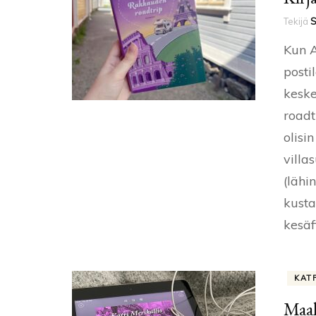
Tekijä
S
Kun A
posti
keske
roadt
olisi
villa
(lähi
kusta
kesäf
KAT
Maal