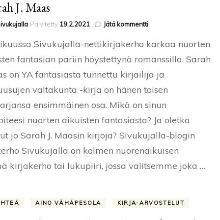
rah J. Maas
artikkeliin
ivukujalla
Päivitetty
19.2.2021
Jätä kommentti
Helmikuun
kuussa Sivukujalla-nettikirjakerho karkaa nuorten
kirjakerho:
Okaruusujen
sten fantasian pariin höystettynä romanssilla. Sarah
valtakunta
as on YA fantasiasta tunnettu kirjailija ja
–
Sarah
usujen valtakunta -kirja on hänen toisen
J.
Maas
sarjansa ensimmäinen osa. Mikä on sinun
piteesi nuorten aikuisten fantasiasta? Ja oletko
ut jo Sarah J. Maasin kirjoja? Sivukujalla-blogin
kerho Sivukujalla on kolmen nuorenaikuisen
ä kirjakerho tai lukupiiri, jossa valitsemme joka …
ÄHTEÄ
AINO VÄHÄPESOLA
KIRJA-ARVOSTELUT