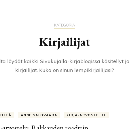
TÄH
GEN
KATEGORIA
Kirjailijat
ta löydät kaikki Sivukujalla-kirjablogissa käsitellyt j
kirjailijat. Kuka on sinun lempikirjailijasi?
ÄHTEÄ
ANNE SALOVAARA
KIRJA-ARVOSTELUT
a-arvostelu: Rakkauden roadtrip