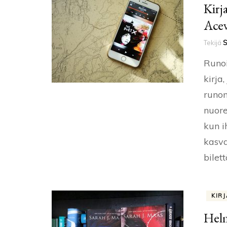
Kirj
Ace
Tekijä
S
Runoi
kirja
runom
nuore
kun i
kasv
bilet
KIR
Helm