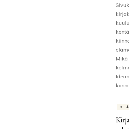
Sivuk
kirja
kuulu
kentä
kiinn
elämä
Mikä 
kolme
Idean
kiinno
3 T
Kirj