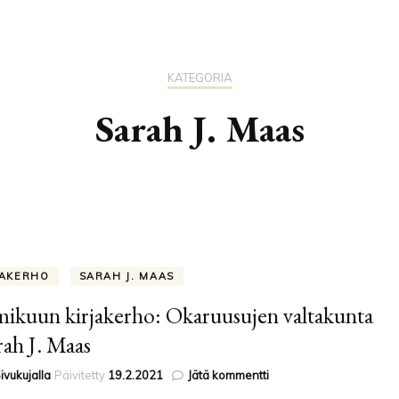
TÄH
GEN
KATEGORIA
Sarah J. Maas
JAKERHO
SARAH J. MAAS
ikuun kirjakerho: Okaruusujen valtakunta
rah J. Maas
artikkeliin
ivukujalla
Päivitetty
19.2.2021
Jätä kommentti
Helmikuun