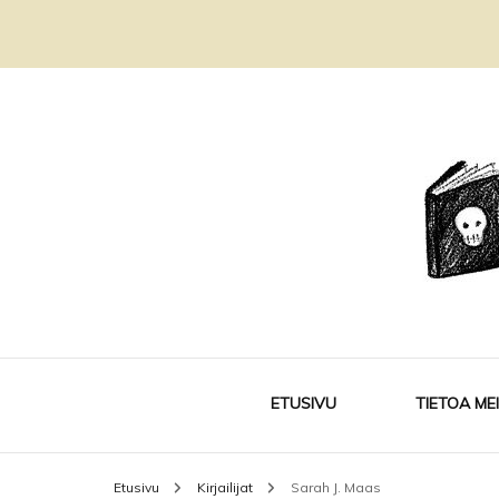
Kirjablogi ja kirjakerho
Sivukujalla
ETUSIVU
TIETOA ME
Etusivu
Kirjailijat
Sarah J. Maas