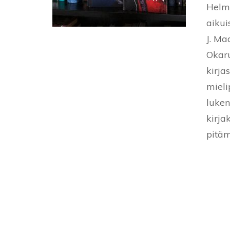
Helmi
aikui
J. Ma
Okaru
kirja
mieli
luken
kirja
pitäm