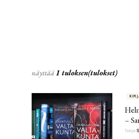
näyttää
1 tuloksen(tulokset)
KIR
Helm
– Sa
Tekijä
S