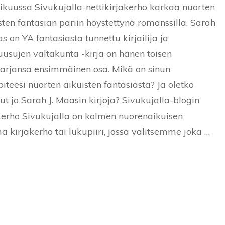
kuussa Sivukujalla-nettikirjakerho karkaa nuorten
kirjakerho:
Okaruusujen
sten fantasian pariin höystettynä romanssilla. Sarah
valtakunta
as on YA fantasiasta tunnettu kirjailija ja
–
Sarah
usujen valtakunta -kirja on hänen toisen
J.
Maas
sarjansa ensimmäinen osa. Mikä on sinun
piteesi nuorten aikuisten fantasiasta? Ja oletko
ut jo Sarah J. Maasin kirjoja? Sivukujalla-blogin
kerho Sivukujalla on kolmen nuorenaikuisen
ä kirjakerho tai lukupiiri, jossa valitsemme joka …