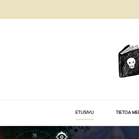
Kirjablogi ja kirjakerho
Sivukujalla
ETUSIVU
TIETOA ME