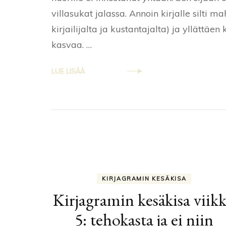
villasukat jalassa. Annoin kirjalle silti m
kirjailijalta ja kustantajalta) ja yllättäe
kasvaa. …
LUE LISÄÄ
KIRJAGRAMIN KESÄKISA
Kirjagramin kesäkisa viik
5: tehokasta ja ei niin