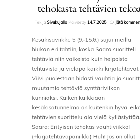
tehokasta tehtävien teko
Tekijä
Sivukujalla
Päivitetty
14.7.2025
Jätä komment
Kesäkisaviikko 5 (9.-15.6.) sujui meillä
hiukan eri tahtiin, koska Saara suoritteli
tehtäviä niin vaikeista kuin helpoista
tehtävistä ja vieläpä kaikki kirjatehtävät.
Viivi puolestaan hidasti vauhtia ja suoritt
muutamia tehtäviä synttäriviikon
kunniaksi. Kaiken kaikkiaan
kesäkisatunnelma on kuitenkin hyvä, eik
tehtävien suorittelu ala vielä kyllästyttää
Saara: Erityisen tehokas vauhtiviikko!
(+kirjatehtäväpaniikki) Huh! Jos on ollut