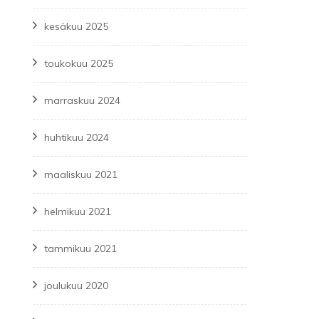
kesäkuu 2025
eliin
toukokuu 2025
gramin
kisa
o
marraskuu 2024
uuriympäristöjä
huhtikuu 2024
eerejä
maaliskuu 2021
helmikuu 2021
tammikuu 2021
joulukuu 2020