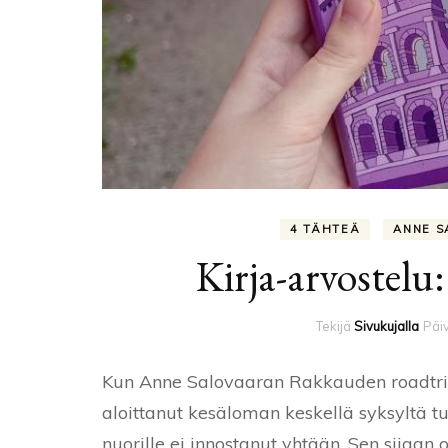
4 TÄHTEÄ
ANNE S
Kirja-arvostelu
Tekijä
Sivukujalla
Päiv
Kun Anne Salovaaran Rakkauden roadtrip -k
aloittanut kesäloman keskellä syksyltä tu
nuorille ei innostanut yhtään. Sen sijaa