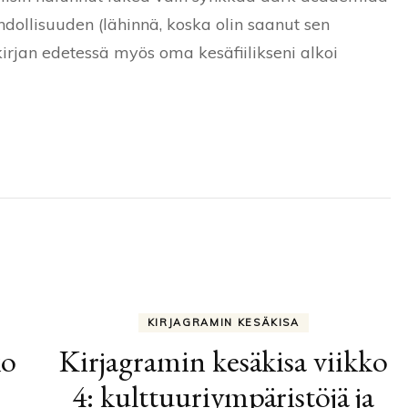
ahdollisuuden (lähinnä, koska olin saanut sen
n kirjan edetessä myös oma kesäfiilikseni alkoi
KIRJAGRAMIN KESÄKISA
ko
Kirjagramin kesäkisa viikko
4: kulttuuriympäristöjä ja