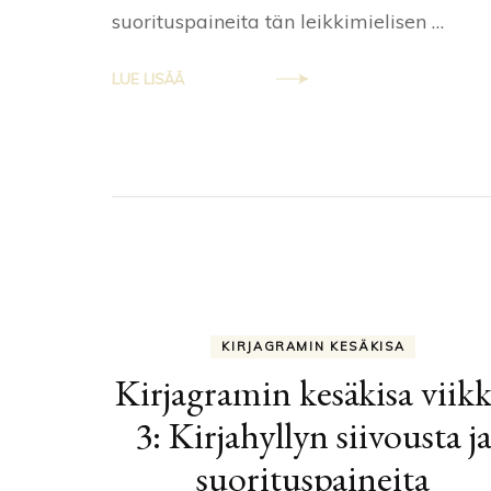
suorituspaineita tän leikkimielisen …
LUE LISÄÄ
KIRJAGRAMIN KESÄKISA
Kirjagramin kesäkisa viik
3: Kirjahyllyn siivousta j
suorituspaineita