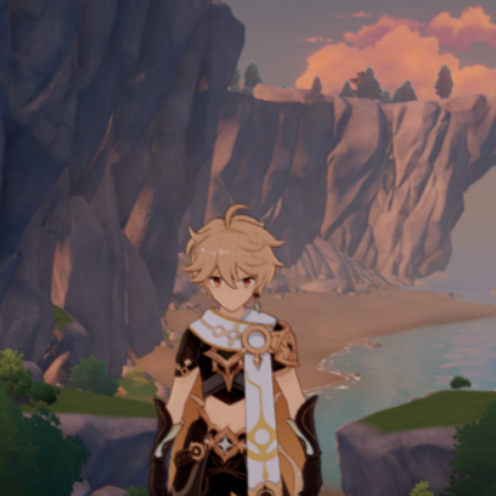
TÄH
GEN