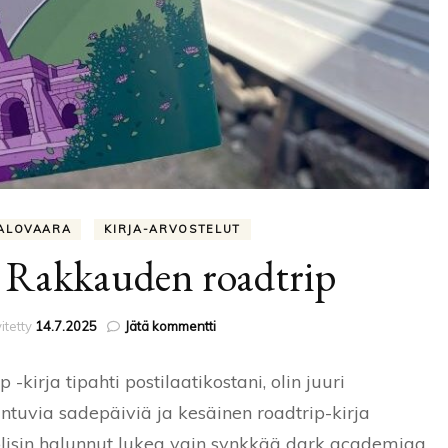
ALOVAARA
KIRJA-ARVOSTELUT
: Rakkauden roadtrip
artikkeliin
itetty
14.7.2025
Jätä kommentti
Kirja-
arvostelu:
irja tipahti postilaatikostani, olin juuri
Rakkauden
roadtrip
ntuvia sadepäiviä ja kesäinen roadtrip-kirja
n olisin halunnut lukea vain synkkää dark academiaa