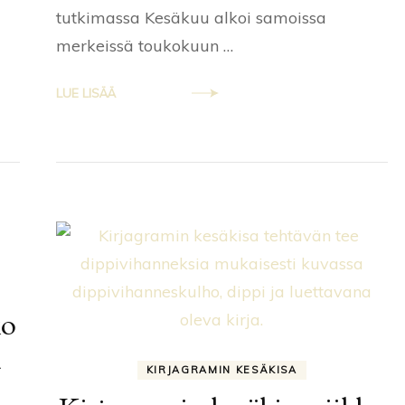
tutkimassa Kesäkuu alkoi samoissa
merkeissä toukokuun …
LUE LISÄÄ
ko
a
KIRJAGRAMIN KESÄKISA