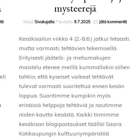
a
mysteerejä
artikkeliin
artikk
ti
Tekijä
Sivukujalla
Päivitetty
9.7.2025
Jätä kommentti
Kirjagramin
Kirja
kesäkisa
kesä
Kesäkisailun viikko 4 (2.-8.6.) jatkui hitaasti,
viikko
viikk
5:
4:
mutta varmasti, tehtävien tekemisellä.
tehokasta
kultt
Erityisesti jäätelö- ja mehumakujen
ja
ja
ei
myst
maistelu etenee meillä kummallakin siihen
niin
eli
tahtiin, että kyseiset vaikeat tehtävät
tehokasta
tehtävien
tulevat varmasti suoritettua ennen kesän
tekoa
loppua. Suoritimme kumpikin myös
ä
erinäisiä helppoja tehtäviä ja nautimme
.
niiden kautta kesästä. Kaikki tiimimme
kesäkisan blogipostaukset täällä! Saara:
Kotikaupungin kulttuuriympäristöä