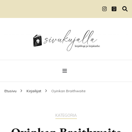
Kirjablogi ja kirjakerho
Sivukujalla
Etusivu
Kirjailijat
Oyinkan Braithwaite
KATEGORIA