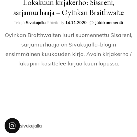
Lokakuun kirjakerho: Sisareni,
sarjamurhaaja – Oyinkan Braithwaite
artikkel
Tekijä
Sivukujalla
Päivitetty
14.11.2020
Jätä kommentti
Lokaku
Oyinkan Braithwaiten juuri suomennettu Sisareni,
kirjake
Sisaren
sarjamurhaaja on Sivukujalla-blogin
sarjam
ensimmäinen kuukauden kirja. Avoin kirjakerho /
–
Oyinka
lukupiiri käsittelee kirjaa kuun lopussa.
Braithw
sivukujalla