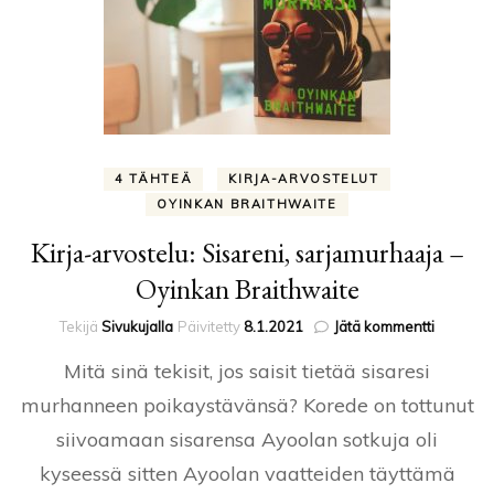
4 TÄHTEÄ
KIRJA-ARVOSTELUT
OYINKAN BRAITHWAITE
Kirja-arvostelu: Sisareni, sarjamurhaaja –
Oyinkan Braithwaite
artikkelii
Tekijä
Sivukujalla
Päivitetty
8.1.2021
Jätä kommentti
Kirja-
Mitä sinä tekisit, jos saisit tietää sisaresi
arvostelu
Sisareni,
murhanneen poikaystävänsä? Korede on tottunut
sarjamur
siivoamaan sisarensa Ayoolan sotkuja oli
–
Oyinkan
kyseessä sitten Ayoolan vaatteiden täyttämä
Braithwa