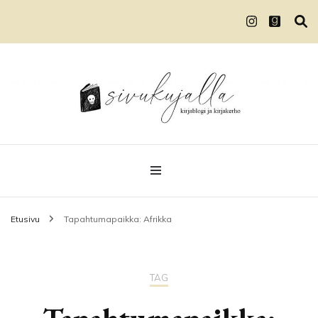
Kirjablogi ja kirjakerho
Sivukujalla
Etusivu
Tapahtumapaikka: Afrikka
TAG