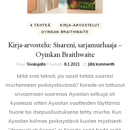
4 TÄHTEÄ
KIRJA-ARVOSTELUT
OYINKAN BRAITHWAITE
Kirja-arvostelu: Sisareni, sarjamurhaaja –
Oyinkan Braithwaite
artikkelii
Tekijä
Sivukujalla
Päivitetty
8.1.2021
Jätä kommentti
Kirja-
Mitä sinä tekisit, jos saisit tietää sisaresi
arvostelu
Sisareni,
murhanneen poikaystävänsä? Korede on tottunut
sarjamur
siivoamaan sisarensa Ayoolan sotkuja oli
–
Oyinkan
kyseessä sitten Ayoolan vaatteiden täyttämä
Braithwa
huone tai itsepuollustuksena tehty murha. Kun
Ayoolan kolmas poikaystävä kuolee mystisesti
”itsepuolustuksena”, ei Korede enää tiedä mitä