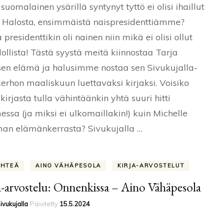
suomalainen ysärillä syntynyt tyttö ei olisi ihaillut
kirjakerho:
Tarja
 Halosta, ensimmäistä naispresidenttiämme?
Halonen
 presidenttikin oli nainen niin mikä ei olisi ollut
–
Erään
llista! Tästä syystä meitä kiinnostaa Tarja
aktivistin
tarina
en elämä ja halusimme nostaa sen Sivukujalla-
–
kerhon maaliskuun luettavaksi kirjaksi. Voisiko
Katri
Merikallio
 kirjasta tulla vähintäänkin yhtä suuri hitti
ssa (ja miksi ei ulkomaillakin!) kuin Michelle
an elämänkerrasta? Sivukujalla …
ÄHTEÄ
AINO VÄHÄPESOLA
KIRJA-ARVOSTELUT
a-arvostelu: Onnenkissa – Aino Vähäpesola
ivukujalla
Päivitetty
15.5.2024