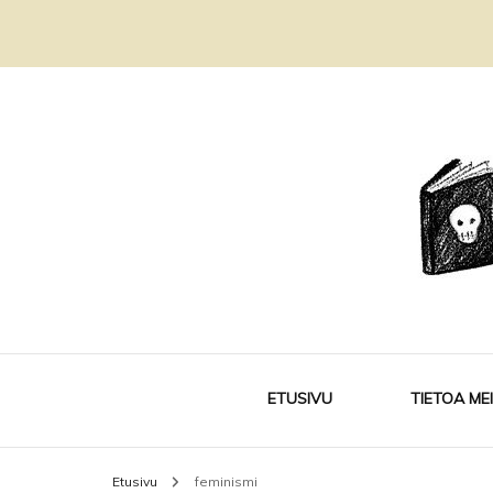
Kirjablogi ja kirjakerho
Sivukujalla
ETUSIVU
TIETOA ME
Etusivu
feminismi