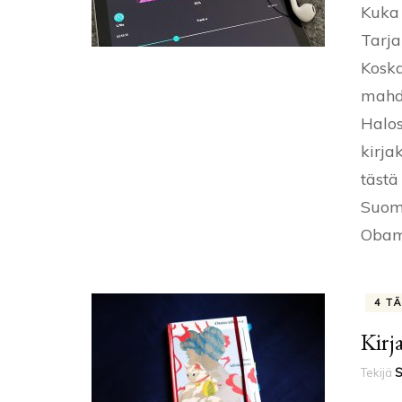
Kuka 
Tarja
Koska
mahdo
Halos
kirja
tästä
Suome
Obam
4 T
Kirj
Tekijä
S