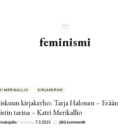
TÄH
GEN
TAG
feminismi
RI MERIKALLIO
KIRJAKERHO
iskuun kirjakerho: Tarja Halonen – Erään
istin tarina – Katri Merikallio
artikkeliin
ivukujalla
Päivitetty
7.3.2021
Jätä kommentti
Maaliskuun