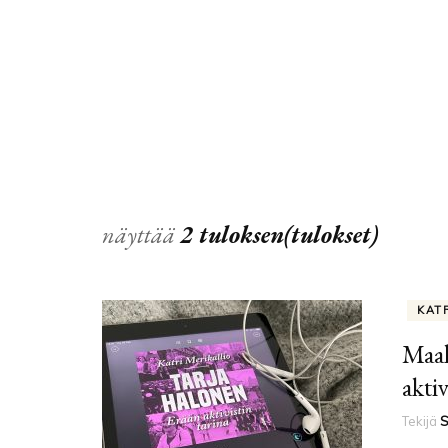
näyttää
2 tuloksen(tulokset)
KAT
Maal
aktiv
Tekijä
S