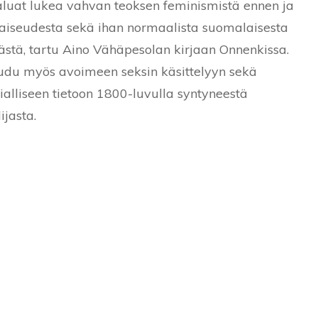
aluat lukea vahvan teoksen feminismistä ennen ja
naiseudesta sekä ihan normaalista suomalaisesta
stä, tartu Aino Vähäpesolan kirjaan Onnenkissa.
du myös avoimeen seksin käsittelyyn sekä
rialliseen tietoon 1800-luvulla syntyneestä
ijasta.