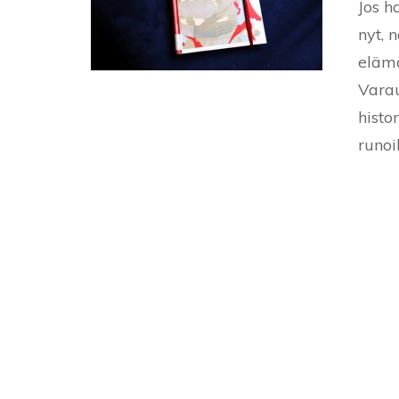
Jos h
nyt, 
elämä
Varau
histo
runoil