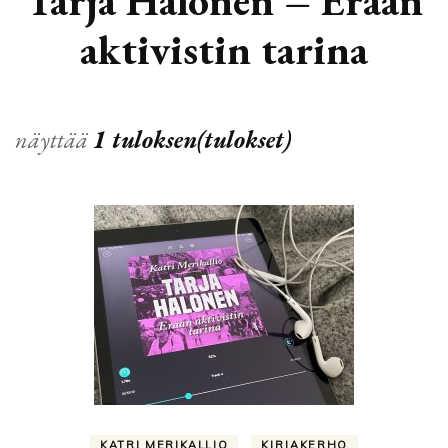
Tarja Halonen – Erään
aktivistin tarina
näyttää
1 tuloksen(tulokset)
KATRI MERIKALLIO
KIRJAKERHO