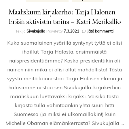
Maaliskuun kirjakerho: Tarja Halonen –
Erään aktivistin tarina – Katri Merikallio
artikkelii
Tekijä
Sivukujalla
Päivitetty
7.3.2021
Jätä kommentti
Maalisk
Kuka suomalainen ysärillä syntynyt tyttö ei olisi
kirjakerh
Tarja
ihaillut Tarja Halosta, ensimmäistä
Halonen
naispresidenttiämme? Koska presidenttikin oli
–
Erään
nainen niin mikä ei olisi ollut mahdollista! Tästä
aktivistin
tarina
syystä meitä kiinnostaa Tarja Halosen elämä ja
–
halusimme nostaa sen Sivukujalla-kirjakerhon
Katri
Merikalli
maaliskuun luettavaksi kirjaksi. Voisiko tästä
kirjasta tulla vähintäänkin yhtä suuri hitti
Suomessa (ja miksi ei ulkomaillakin!) kuin
Michelle Obaman elämänkerrasta? Sivukujalla …