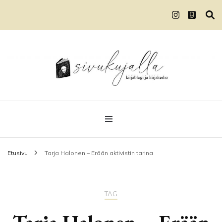
Kirjablogi ja kirjakerho
Sivukujalla
Etusivu
Tarja Halonen – Erään aktivistin tarina
TAG