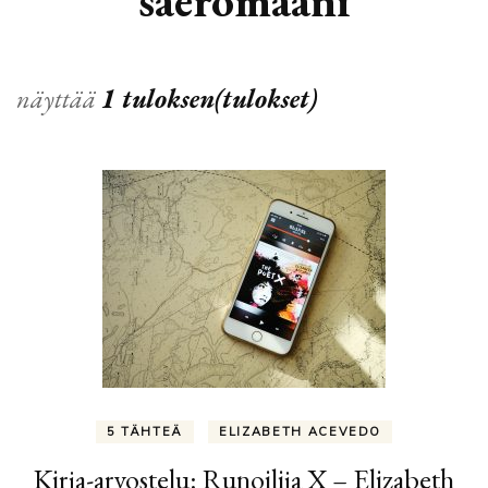
säeromaani
näyttää
1 tuloksen(tulokset)
5 TÄHTEÄ
ELIZABETH ACEVEDO
Kirja-arvostelu: Runoilija X – Elizabeth