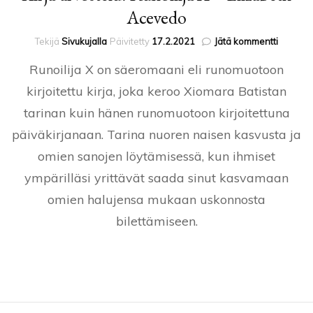
Acevedo
artikkeli
Tekijä
Sivukujalla
Päivitetty
17.2.2021
Jätä kommentti
Kirja-
Runoilija X on säeromaani eli runomuotoon
arvostel
Runoilij
kirjoitettu kirja, joka keroo Xiomara Batistan
X
tarinan kuin hänen runomuotoon kirjoitettuna
–
Elizabet
päiväkirjanaan. Tarina nuoren naisen kasvusta ja
Aceved
omien sanojen löytämisessä, kun ihmiset
ympärilläsi yrittävät saada sinut kasvamaan
omien halujensa mukaan uskonnosta
bilettämiseen.