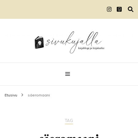
Kirjablogi ja kirjakerho
Sivukujalla
Etusivu
säeromaani
TAG